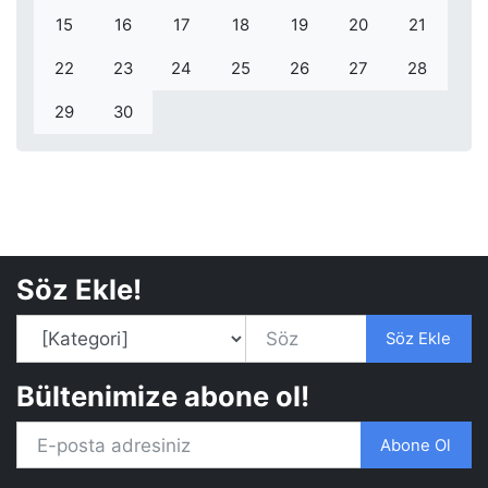
15
16
17
18
19
20
21
22
23
24
25
26
27
28
29
30
Söz Ekle!
Söz Ekle
Bültenimize abone ol!
Abone Ol