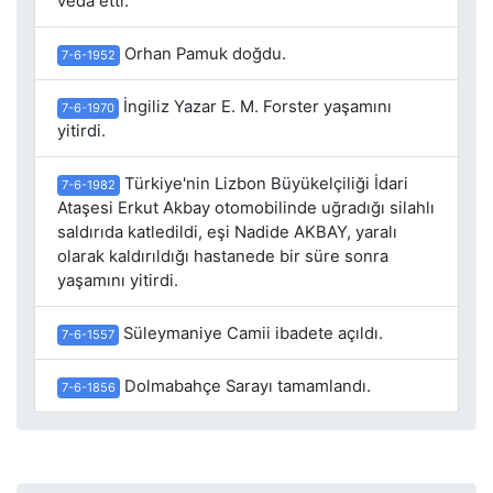
veda etti.
Orhan Pamuk doğdu.
7-6-1952
İngiliz Yazar E. M. Forster yaşamını
7-6-1970
yitirdi.
Türkiye'nin Lizbon Büyükelçiliği İdari
7-6-1982
Ataşesi Erkut Akbay otomobilinde uğradığı silahlı
saldırıda katledildi, eşi Nadide AKBAY, yaralı
olarak kaldırıldığı hastanede bir süre sonra
yaşamını yitirdi.
Süleymaniye Camii ibadete açıldı.
7-6-1557
Dolmabahçe Sarayı tamamlandı.
7-6-1856