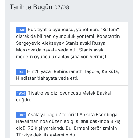
Tarihte Bugün
07/08
Rus tiyatro oyuncusu, yönetmen. "Sistem"
1938
olarak da bilinen oyunculuk yöntemi, Konstantin
Sergeyevic Alekseyev Stanislavski Rusya.
Moskova’da hayata veda etti. Stanislavski
modern oyunculuk anlayışına yön vermiştir.
Hint'li yazar Rabindranath Tagore, Kalküta,
1941
Hindistan'dahayata veda etti.
Tiyatro ve dizi oyuncusu Melek Baykal
1954
doğdu.
Asala'ya bağlı 2 terörist Ankara Esenboğa
1982
Havalimanında düzenlediği silahlı baskında 8 kişi
öldü, 72 kişi yaralandı. Bu, Ermeni terörizminin
Türkiye'deki ilk eylemi oldu.