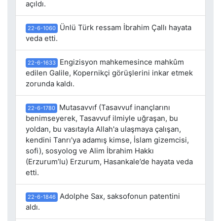
açıldı.
Ünlü Türk ressam İbrahim Çallı hayata
22-6-1060
veda etti.
Engizisyon mahkemesince mahkûm
22-6-1633
edilen Galile, Kopernikçi görüşlerini inkar etmek
zorunda kaldı.
Mutasavvıf (Tasavvuf inançlarını
22-6-1780
benimseyerek, Tasavvuf ilmiyle uğraşan, bu
yoldan, bu vasıtayla Allah'a ulaşmaya çalışan,
kendini Tanrı'ya adamış kimse, İslam gizemcisi,
sofi), sosyolog ve Alim İbrahim Hakkı
(Erzurum’lu) Erzurum, Hasankale’de hayata veda
etti.
Adolphe Sax, saksofonun patentini
22-6-1846
aldı.