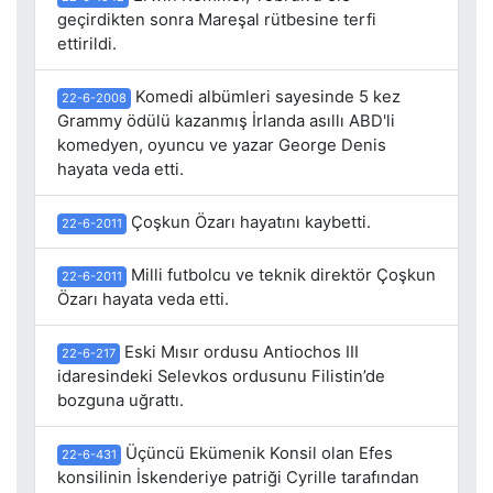
geçirdikten sonra Mareşal rütbesine terfi
ettirildi.
Komedi albümleri sayesinde 5 kez
22-6-2008
Grammy ödülü kazanmış İrlanda asıllı ABD'li
komedyen, oyuncu ve yazar George Denis
hayata veda etti.
Çoşkun Özarı hayatını kaybetti.
22-6-2011
Milli futbolcu ve teknik direktör Çoşkun
22-6-2011
Özarı hayata veda etti.
Eski Mısır ordusu Antiochos III
22-6-217
idaresindeki Selevkos ordusunu Filistin’de
bozguna uğrattı.
Üçüncü Ekümenik Konsil olan Efes
22-6-431
konsilinin İskenderiye patriği Cyrille tarafından