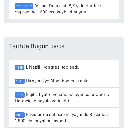
Assam Depremi, 8,7 şiddetindeki
22-6-1897
depremde 1.600 can kaybı olmuştur.
Tarihte Bugün
06/08
1. Nazilli Kongresi toplandı.
1919
Hiroşima'ya Atom bombası atıldı.
1945
İngiliz tiyatro ve sinema oyuncusu Cedric
1964
Hardwicke hayata veda etti.
Pakistan’da sel baskını yaşandı. Baskında
2010
1.500 kişi hayatını kaybetti.