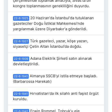
çerçevesinde toplamak amacıyla, Sivas'ta bir
kongre toplanmasının gerekliliğini duyurdu.
20 Haziran'da İstanbul'da tutuklanan
22-6-1925
gazeteciler Doğu İstiklal Mahkemesi'nde
yargılanmak üzere Diyarbakır'a gönderildi.
Türk gazeteci, yazar, köşe yazarı,
22-6-1927
siyasetçi Çetin Altan İstanbul’da doğdu.
Adana Elektrik Şirketi satın alınarak
22-6-1939
devletleştirildi.
Almanya SSCB'yi istila etmeye başladı.
22-6-1941
(Barbarossa Harekatı)
Hırvatistan'da ilk silahlı anti faşist örgüt
22-6-1941
kuruldu.
Erwin Rommel, Tobruk'u ele
22-6-1942