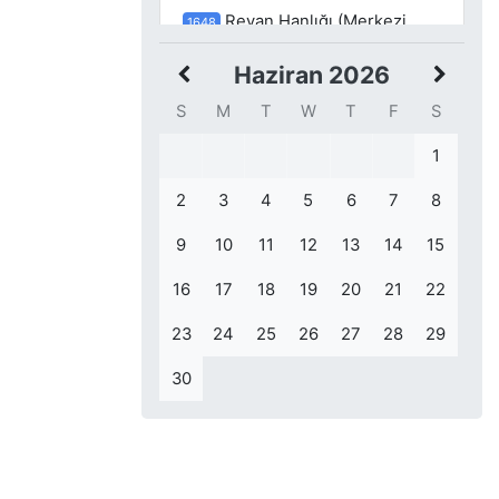
Revan Hanlığı (Merkezi
1648
günümüzdeki Erivan şehrini
başkent olarak seçen ve 1747 ile
Haziran 2026
1828 yıllarında faaliyet gösteren
S
M
T
W
T
F
S
hanlıktır.) fethedildi.
1
Meksika Devrimi’nin lideri
1879
Emiliano Zapata (Emiliano Zapata
2
3
4
5
6
7
8
Salazar) Meksika, Morales,
9
10
11
12
13
14
15
Anenecuilco’da doğdu.
16
17
18
19
20
21
22
23
24
25
26
27
28
29
30