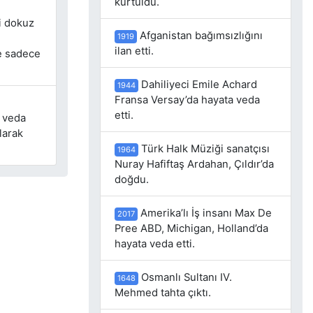
kurtuldu.
mi dokuz
Afganistan bağımsızlığını
1919
ilan etti.
ve sadece
Dahiliyeci Emile Achard
1944
Fransa Versay’da hayata veda
n
etti.
a veda
larak
Türk Halk Müziği sanatçısı
1964
Nuray Hafiftaş Ardahan, Çıldır’da
doğdu.
Amerika’lı İş insanı Max De
2017
Pree ABD, Michigan, Holland’da
hayata veda etti.
Osmanlı Sultanı IV.
1648
Mehmed tahta çıktı.