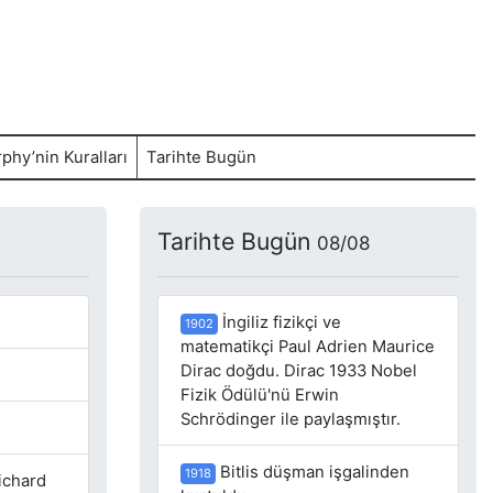
phy’nin Kuralları
Tarihte Bugün
Tarihte Bugün
08/08
İngiliz fizikçi ve
1902
matematikçi Paul Adrien Maurice
Dirac doğdu. Dirac 1933 Nobel
Fizik Ödülü'nü Erwin
Schrödinger ile paylaşmıştır.
Bitlis düşman işgalinden
1918
ichard