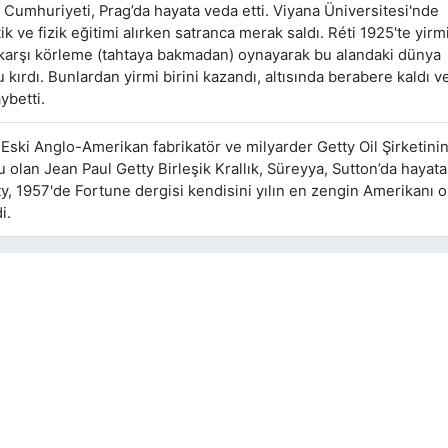
 Cumhuriyeti, Prag’da hayata veda etti. Viyana Üniversitesi'nde
k ve fizik eğitimi alırken satranca merak saldı. Réti 1925'te yir
arşı körleme (tahtaya bakmadan) oynayarak bu alandaki dünya
 kırdı. Bunlardan yirmi birini kazandı, altısında berabere kaldı 
aybetti.
Eski Anglo-Amerikan fabrikatör ve milyarder Getty Oil Şirketini
 olan Jean Paul Getty Birleşik Krallık, Süreyya, Sutton’da hayat
tty, 1957'de Fortune dergisi kendisini yılın en zengin Amerikanı o
i.