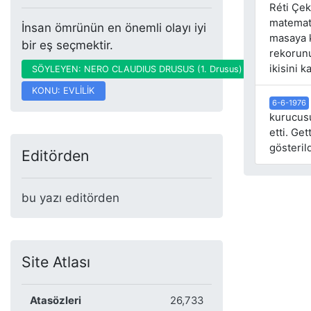
Réti Çek
matemati
İnsan ömrünün en önemli olayı iyi
masaya k
bir eş seçmektir.
rekorunu
ikisini k
SÖYLEYEN: NERO CLAUDIUS DRUSUS (1. Drusus)
KONU: EVLİLİK
6-6-1976
kurucusu
etti. Ge
gösterild
Editörden
bu yazı editörden
Site Atlası
Atasözleri
26,733