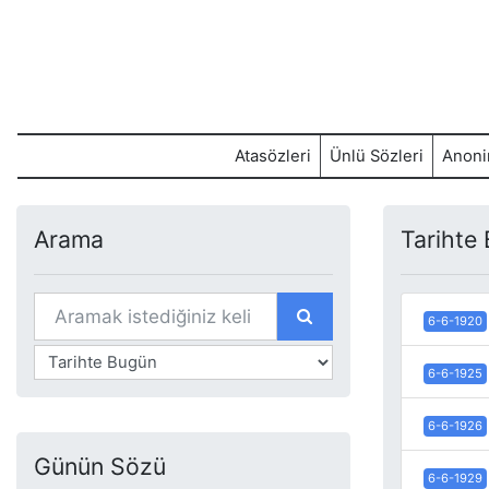
Atasözleri
Ünlü Sözleri
Anoni
Arama
Tarihte
6-6-1920
6-6-1925
6-6-1926
Günün Sözü
6-6-1929