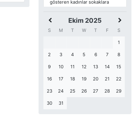
gösteren kadınlar sokaklara
döküldü ve polisle çatıştı.
Ekim 2025
Azeri ışıl Türk atlet Ramil
2018
Guliyev Berlin’de yapılan Avrupa
S
M
T
W
T
F
S
Atletizm Şampiyonasında 200 m.
1
yi 19:76 ilk derecesiyle 2002 de
Münih’de 19:85 ile kırılan
2
3
4
5
6
7
8
şampiyona rekorunu egale
ederek altın madalyayı aldı.
9
10
11
12
13
14
15
1. Anafartalar Muharebesi.
16
1915
17
18
19
20
21
22
23
24
25
26
27
28
29
30
31