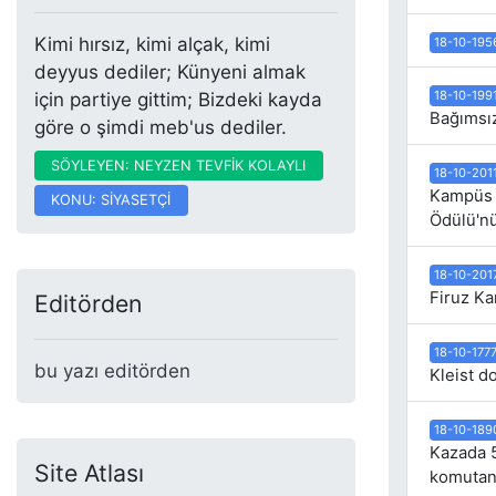
Kimi hırsız, kimi alçak, kimi
18-10-195
deyyus dediler; Künyeni almak
18-10-199
için partiye gittim; Bizdeki kayda
Bağımsız
göre o şimdi meb'us dediler.
SÖYLEYEN: NEYZEN TEVFİK KOLAYLI
18-10-201
Kampüs y
KONU: SİYASETÇİ
Ödülü'nü
18-10-201
Firuz Ka
Editörden
18-10-177
bu yazı editörden
Kleist d
18-10-189
Kazada 5
Site Atlası
komutanı