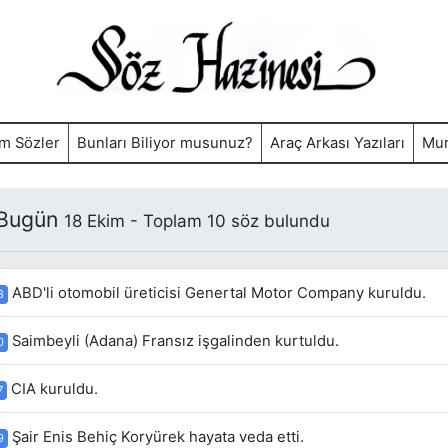
m Sözler
Bunları Biliyor musunuz?
Araç Arkası Yazıları
Mur
 Bugün
18 Ekim - Toplam 10 söz bulundu
ABD'li otomobil üreticisi Genertal Motor Company kuruldu.
8
Saimbeyli (Adana) Fransız işgalinden kurtuldu.
0
CIA kuruldu.
7
Şair Enis Behiç Koryürek hayata veda etti.
9