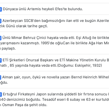
Dünyaca ünlü Artemis heykeli Efes'te bulundu.
6
Azerbeycan SSCB'den bağımsızlığını ilan etti ve bugün Azerile
1
lık Günü olarak tarihe geçti.
Ünlü Mimar Behruz Çinici hayata veda etti. Eşi Altuğ ile birlik
1
arışmasını kazanmıştı. 1995'de oğluCan ile birlikte Ağa Han Mi
 paylaştı.
ETİ Şirketleri Onursal Başkanı ve ETİ Makine Yönetim Kurulu 
7
natlı , 85 yaşında hayata veda etti.(Doğumu: Eskişehir, 1932)
Alman şair, oyun, öykü ve novella yazarı Bernd Heinrich Wilhe
7
oğdu.
Ertuğrul Firkateyni Japon sularında şiddetli bir fırtına sonucu b
0
40 denizcimiz boğuldu. Tesadüf eseri 6 subay ve 63 er kurtul
 Osman Paşa da şehit oldu.