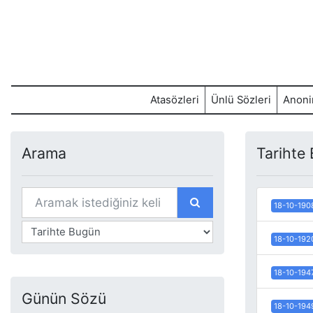
Atasözleri
Ünlü Sözleri
Anoni
Arama
Tarihte
18-10-190
18-10-192
18-10-194
Günün Sözü
18-10-194