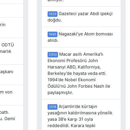
Gazeteci yazar Abdi ipekçi
1929
doğdu.
rin
Nagazaki'ye Atom bomvası
1945
atıldı.
te ODTÜ
marlık
Macar asıllı Amerika’lı
2000
Ekonomi Profesörü John
Harsanyi ABD, Kaliforniya,
Başkanı
Berkeley’de hayata veda etti.
1994’de Nobel Ekonomi
Ödülü’nü John Forbes Nash ile
lm von
paylaşmıştır.
Arjantin’de kürtajın
2018
attı.
yasağının kaldırılmasına yönelik
du. Gemi
yasa 38’e karşı 31 oyla
reddedildi. Karara tepki