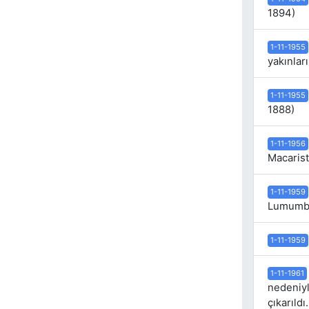
1894)
1-11-1955
yakınları
1-11-1955
1888)
1-11-1956
Macarista
1-11-1959
Lumumba
1-11-1959
1-11-1961
nedeniyl
çıkarıldı.