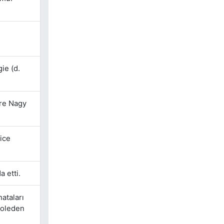
ie (d.
mre Nagy
rice
 etti.
ataları
zoleden