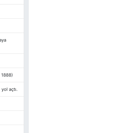
aya
 1888)
yol açtı.