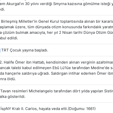
rem Akurgal’ın 30 yılını verdiği Smyrna kazısına gömülme isteği 
di.
Birleşmiş Milletler’in Genel Kurul toplantısında alınan bir kararl
başlamak üzere, tüm dünyada otizm konusunda farkındalık yarat
a çözüm bulmak amacıyla, her yıl 2 Nisan tarihi Dünya Otizm G
bul edildi.
TRT Çocuk yayına başladı.
2. Halife Ömer ibn Hattab, kendisinden alınan verginin azaltılma
 ancak talebi kabul edilmeyen Ebû Lü'lüe tarafından Medine'de 
a hançerle saldırıya uğradı. Saldırgan intihar ederken Ömer ib
nra öldü.
Tavan resimleri Michelangelo tarafından dört yılda yapılan Sisti
alka gösterildi.
İspNY Kralı II. Carlos, hayata veda etti.(Doğumu: 1661)