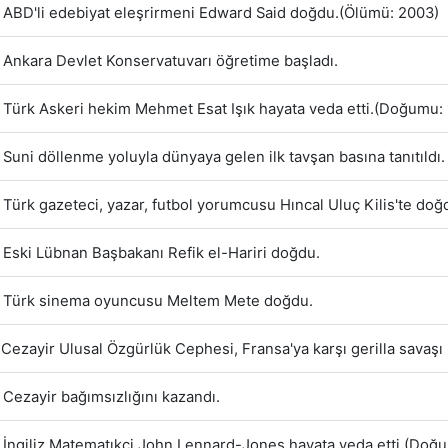
ABD'li edebiyat eleşrirmeni Edward Said doğdu.(Ölümü: 2003)
Ankara Devlet Konservatuvarı öğretime başladı.
Türk Askeri hekim Mehmet Esat Işık hayata veda etti.(Doğumu:
Suni döllenme yoluyla dünyaya gelen ilk tavşan basına tanıtıldı.
Türk gazeteci, yazar, futbol yorumcusu Hıncal Uluç Kilis'te doğ
Eski Lübnan Başbakanı Refik el-Hariri doğdu.
Türk sinema oyuncusu Meltem Mete doğdu.
Cezayir Ulusal Özgürlük Cephesi, Fransa'ya karşı gerilla savaşı b
Cezayir bağımsızlığını kazandı.
İngiliz Matematıkçi John Lennard-Jones hayata veda etti.(Doğ