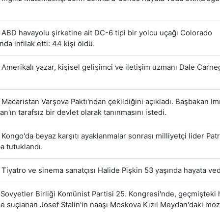
ABD havayolu şirketine ait DC-6 tipi bir yolcu uçağı Colorado
nda infilak etti: 44 kişi öldü.
Amerikalı yazar, kişisel gelişimci ve iletişim uzmanı Dale Carneg
Macaristan Varşova Paktı'ndan çekildiğini açıkladı. Başbakan I
n'ın tarafsız bir devlet olarak tanınmasını istedi.
Kongo'da beyaz karşıtı ayaklanmalar sonrası milliyetçi lider Pat
 tutuklandı.
Tiyatro ve sinema sanatçısı Halide Pişkin 53 yaşında hayata veda
Sovyetler Birliği Komünist Partisi 25. Kongresi'nde, geçmişteki h
e suçlanan Josef Stalin'in naaşı Moskova Kızıl Meydan'daki mo