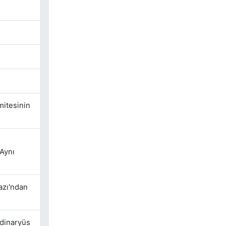
mitesinin
Aynı
azı'ndan
rdinaryüs