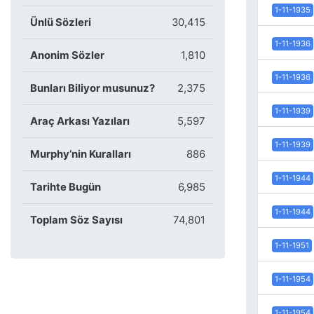
1-11-1935
Ünlü Sözleri
30,415
1-11-1936
Anonim Sözler
1,810
1-11-1936
Bunları Biliyor musunuz?
2,375
1-11-1939
Araç Arkası Yazıları
5,597
1-11-1939
Murphy’nin Kuralları
886
1-11-1944
Tarihte Bugün
6,985
1-11-1944
Toplam Söz Sayısı
74,801
1-11-1951
1-11-1954
1-11-1954