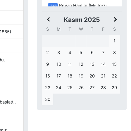
Revan Hanlığı (Merkezi
1648
günümüzdeki Erivan şehrini
başkent olarak seçen ve 1747 ile
Kasım 2025
1828 yıllarında faaliyet gösteren
S
M
T
W
T
F
S
hanlıktır.) fethedildi.
 1865)
1
Meksika Devrimi’nin lideri
1879
Emiliano Zapata (Emiliano Zapata
2
3
4
5
6
7
8
Salazar) Meksika, Morales,
du.
9
10
11
12
13
14
15
Anenecuilco’da doğdu.
16
17
18
19
20
21
22
23
24
25
26
27
28
29
30
aşlattı.
umu: