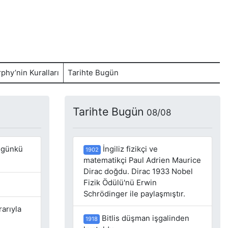
phy’nin Kuralları
Tarihte Bugün
Tarihte Bugün
08/08
bugünkü
İngiliz fizikçi ve
1902
matematikçi Paul Adrien Maurice
Dirac doğdu. Dirac 1933 Nobel
Fizik Ödülü'nü Erwin
Schrödinger ile paylaşmıştır.
rarıyla
Bitlis düşman işgalinden
1918