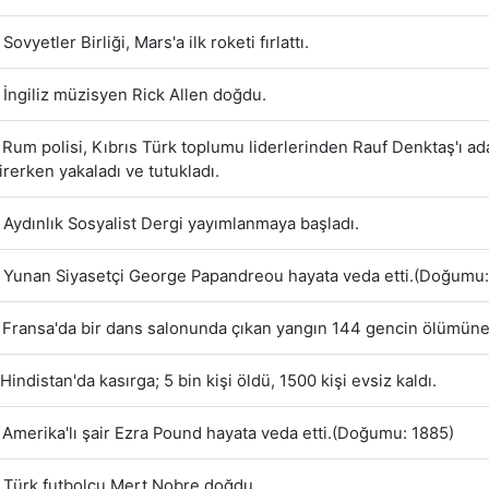
Sovyetler Birliği, Mars'a ilk roketi fırlattı.
İngiliz müzisyen Rick Allen doğdu.
Rum polisi, Kıbrıs Türk toplumu liderlerinden Rauf Denktaş'ı ad
girerken yakaladı ve tutukladı.
Aydınlık Sosyalist Dergi yayımlanmaya başladı.
Yunan Siyasetçi George Papandreou hayata veda etti.(Doğumu:
Fransa'da bir dans salonunda çıkan yangın 144 gencin ölümüne 
Hindistan'da kasırga; 5 bin kişi öldü, 1500 kişi evsiz kaldı.
Amerika'lı şair Ezra Pound hayata veda etti.(Doğumu: 1885)
Türk futbolcu Mert Nobre doğdu.