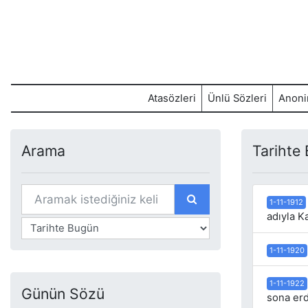
Atasözleri
Ünlü Sözleri
Anoni
Arama
Tarihte
1-11-1912
adıyla K
1-11-1920
1-11-1922
Günün Sözü
sona erd