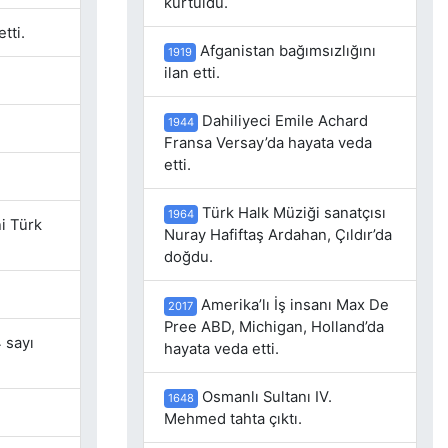
kurtuldu.
tti.
Afganistan bağımsızlığını
1919
ilan etti.
Dahiliyeci Emile Achard
1944
Fransa Versay’da hayata veda
etti.
Türk Halk Müziği sanatçısı
1964
ni Türk
Nuray Hafiftaş Ardahan, Çıldır’da
doğdu.
Amerika’lı İş insanı Max De
2017
Pree ABD, Michigan, Holland’da
 sayı
hayata veda etti.
Osmanlı Sultanı IV.
1648
Mehmed tahta çıktı.