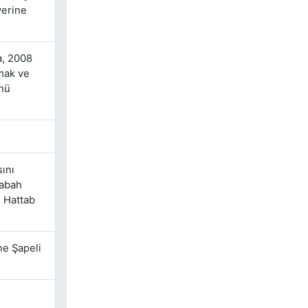
yerine
a, 2008
mak ve
ünü
sını
sabah
n Hattab
ne Şapeli