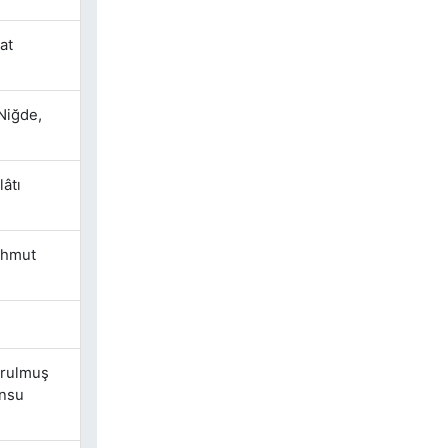
at
Niğde,
lâtı
ahmut
urulmuş
ansu