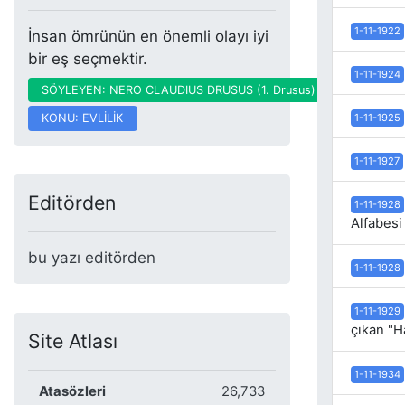
1-11-1922
İnsan ömrünün en önemli olayı iyi
bir eş seçmektir.
1-11-1924
SÖYLEYEN: NERO CLAUDIUS DRUSUS (1. Drusus)
KONU: EVLİLİK
1-11-1925
1-11-1927
Editörden
1-11-1928
Alfabesi 
bu yazı editörden
1-11-1928
1-11-1929
çıkan "H
Site Atlası
1-11-1934
Atasözleri
26,733