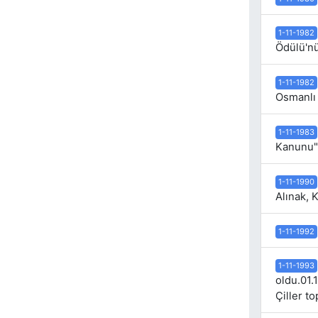
1-11-1982
Ödülü'nü
1-11-1982
Osmanlı 
1-11-1983
Kanunu" 
1-11-1990
Alınak, 
1-11-1992
1-11-1993
oldu.01.
Çiller t