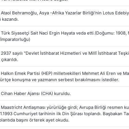
Ataol Behramoğlu, Asya -Afrika Yazarlar Birliği'nin Lotus Edebiy
 kazandı.
Türk Siyasetçi Sait Naci Ergin Hayata veda etti.(Doğumu: 1908, 
İmparatorluğu)
2937 sayılı "Devlet İstihbarat Hizmetleri ve Millî İstihbarat Teşki
çıkarıldı.
Halkın Emek Partisi (HEP) milletvekilleri Mehmet Ali Eren ve M
Kürtçe konuşma ve yazmanın serbest bırakılmasını istediler.
Cihan Haber Ajansı (CHA) kuruldu.
Maastricht Antlaşması yürürlüğe girdi; Avrupa Birliği resmen k
11.1993 Cumhuriyet tarihinin ilk Din Şûrası toplandı. Başbakan T
oplantıda başını örterek ayet okudu.