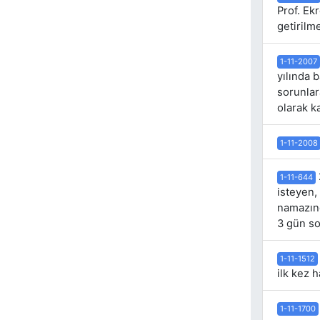
Prof. Ek
getirilme
1-11-2007
yılında 
sorunlar
olarak ka
1-11-2008
1-11-644
isteyen,
namazınd
3 gün so
1-11-1512
ilk kez h
1-11-1700