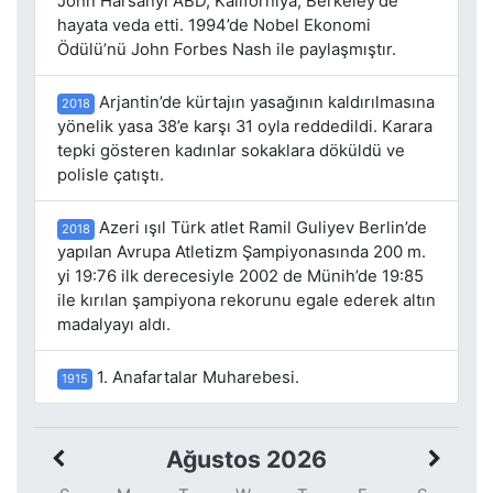
John Harsanyi ABD, Kaliforniya, Berkeley’de
hayata veda etti. 1994’de Nobel Ekonomi
Ödülü’nü John Forbes Nash ile paylaşmıştır.
Arjantin’de kürtajın yasağının kaldırılmasına
2018
yönelik yasa 38’e karşı 31 oyla reddedildi. Karara
tepki gösteren kadınlar sokaklara döküldü ve
polisle çatıştı.
Azeri ışıl Türk atlet Ramil Guliyev Berlin’de
2018
yapılan Avrupa Atletizm Şampiyonasında 200 m.
yi 19:76 ilk derecesiyle 2002 de Münih’de 19:85
ile kırılan şampiyona rekorunu egale ederek altın
madalyayı aldı.
1. Anafartalar Muharebesi.
1915
Ağustos 2026