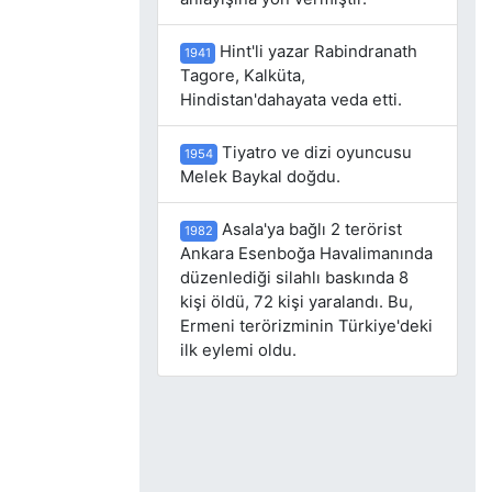
Hint'li yazar Rabindranath
1941
Tagore, Kalküta,
Hindistan'dahayata veda etti.
Tiyatro ve dizi oyuncusu
1954
Melek Baykal doğdu.
Asala'ya bağlı 2 terörist
1982
Ankara Esenboğa Havalimanında
düzenlediği silahlı baskında 8
kişi öldü, 72 kişi yaralandı. Bu,
Ermeni terörizminin Türkiye'deki
ilk eylemi oldu.