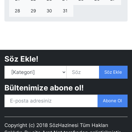
28
29
30
31
Söz Ekle!
Söz Ekle
Bültenimize abone ol!
Abone Ol
Copyright (c) 2018 SözHazinesi Tüm Hakları