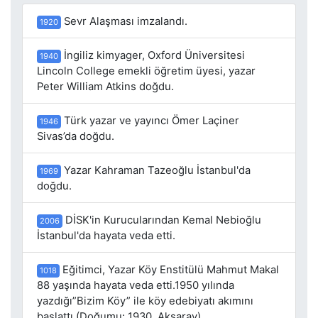
Sevr Alaşması imzalandı.
1920
İngiliz kimyager, Oxford Üniversitesi
1940
Lincoln College emekli öğretim üyesi, yazar
Peter William Atkins doğdu.
Türk yazar ve yayıncı Ömer Laçiner
1946
Sivas’da doğdu.
Yazar Kahraman Tazeoğlu İstanbul'da
1969
doğdu.
DİSK'in Kurucularından Kemal Nebioğlu
2006
İstanbul'da hayata veda etti.
Eğitimci, Yazar Köy Enstitülü Mahmut Makal
1018
88 yaşında hayata veda etti.1950 yılında
yazdığı”Bizim Köy” ile köy edebiyatı akımını
başlattı.(Doğumu: 1930, Aksaray)