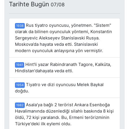
Tarihte Bugün
07/08
Rus tiyatro oyuncusu, yönetmen. "Sistem"
1938
olarak da bilinen oyunculuk yöntemi, Konstantin
Sergeyevic Alekseyev Stanislavski Rusya.
Moskova’da hayata veda etti. Stanislavski
modern oyunculuk anlayışına yön vermiştir.
Hint'li yazar Rabindranath Tagore, Kalküta,
1941
Hindistan'dahayata veda etti.
Tiyatro ve dizi oyuncusu Melek Baykal
1954
doğdu.
Asala'ya bağlı 2 terörist Ankara Esenboğa
1982
Havalimanında düzenlediği silahlı baskında 8 kişi
öldü, 72 kişi yaralandı. Bu, Ermeni terörizminin
Türkiye'deki ilk eylemi oldu.