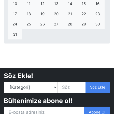
10
11
12
13
14
15
16
17
18
19
20
21
22
23
24
25
26
27
28
29
30
31
Söz Ekle!
Söz Ekle
Bültenimize abone ol!
Abone Ol