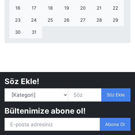
16
17
18
19
20
21
22
23
24
25
26
27
28
29
30
31
Söz Ekle!
Söz Ekle
Bültenimize abone ol!
Abone Ol