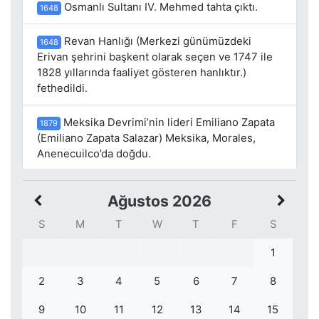
Osmanlı Sultanı IV. Mehmed tahta çıktı.
1648
Revan Hanlığı (Merkezi günümüzdeki
1648
Erivan şehrini başkent olarak seçen ve 1747 ile
1828 yıllarında faaliyet gösteren hanlıktır.)
fethedildi.
Meksika Devrimi’nin lideri Emiliano Zapata
1879
(Emiliano Zapata Salazar) Meksika, Morales,
Anenecuilco’da doğdu.
Ağustos 2026
S
M
T
W
T
F
S
1
2
3
4
5
6
7
8
9
10
11
12
13
14
15