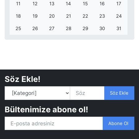
11
12
13
14
15
16
17
18
19
20
21
22
23
24
25
26
27
28
29
30
31
Söz Ekle!
Söz Ekle
Bültenimize abone ol!
Abone Ol