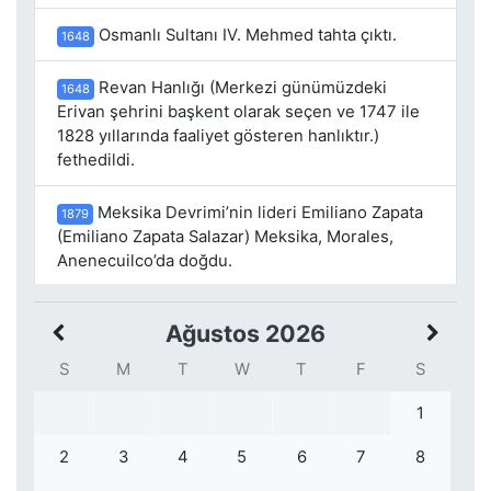
Osmanlı Sultanı IV. Mehmed tahta çıktı.
1648
Revan Hanlığı (Merkezi günümüzdeki
1648
Erivan şehrini başkent olarak seçen ve 1747 ile
1828 yıllarında faaliyet gösteren hanlıktır.)
fethedildi.
Meksika Devrimi’nin lideri Emiliano Zapata
1879
(Emiliano Zapata Salazar) Meksika, Morales,
Anenecuilco’da doğdu.
Ağustos 2026
S
M
T
W
T
F
S
1
2
3
4
5
6
7
8