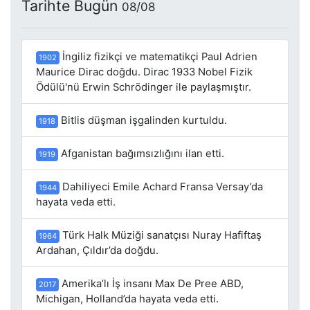
Tarihte Bugün
08/08
İngiliz fizikçi ve matematikçi Paul Adrien
1902
Maurice Dirac doğdu. Dirac 1933 Nobel Fizik
Ödülü'nü Erwin Schrödinger ile paylaşmıştır.
Bitlis düşman işgalinden kurtuldu.
1918
Afganistan bağımsızlığını ilan etti.
1919
Dahiliyeci Emile Achard Fransa Versay’da
1944
hayata veda etti.
Türk Halk Müziği sanatçısı Nuray Hafiftaş
1964
Ardahan, Çıldır’da doğdu.
Amerika’lı İş insanı Max De Pree ABD,
2017
Michigan, Holland’da hayata veda etti.