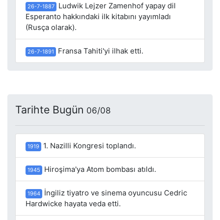
Ludwik Lejzer Zamenhof yapay dil
26-7-1887
Esperanto hakkındaki ilk kitabını yayımladı
(Rusça olarak).
Fransa Tahiti'yi ilhak etti.
26-7-1891
Tarihte Bugün
06/08
1. Nazilli Kongresi toplandı.
1919
Hiroşima'ya Atom bombası atıldı.
1945
İngiliz tiyatro ve sinema oyuncusu Cedric
1964
Hardwicke hayata veda etti.