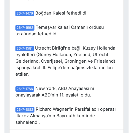
Boğdan Kalesi fethedildi.
26-7-1476
Temeşvar kalesi Osmanlı ordusu
26-7-1552
tarafından fethedildi.
Utrecht Birliği'ne bağlı Kuzey Hollanda
26-7-1581
eyaletleri (Güney Hollanda, Zeeland, Utrecht,
Gelderland, Overijssel, Groningen ve Friesland)
İspanya kralı II. Felipe'den bağımsızlıklarını ilan
ettiler.
New York, ABD Anayasası'nı
26-7-1788
onaylayarak ABD'nin 11. eyaleti oldu.
Richard Wagner'in Parsifal adlı operası
26-7-1882
ilk kez Almanya'nın Bayreuth kentinde
sahnelendi.