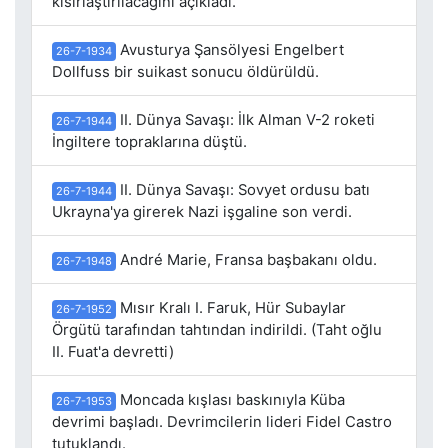
kısırlaştırılacağını açıkladı.
Avusturya Şansölyesi Engelbert
26-7-1934
Dollfuss bir suikast sonucu öldürüldü.
II. Dünya Savaşı: İlk Alman V-2 roketi
26-7-1944
İngiltere topraklarına düştü.
II. Dünya Savaşı: Sovyet ordusu batı
26-7-1944
Ukrayna'ya girerek Nazi işgaline son verdi.
André Marie, Fransa başbakanı oldu.
26-7-1948
Mısır Kralı I. Faruk, Hür Subaylar
26-7-1952
Örgütü tarafından tahtından indirildi. (Taht oğlu
II. Fuat'a devretti)
Moncada kışlası baskınıyla Küba
26-7-1953
devrimi başladı. Devrimcilerin lideri Fidel Castro
tutuklandı.