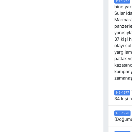
1-5-1977
bine yak
Sular İd
Marmara 
panzerle
yarasıyl
37 kişi 
olayı so
yargılam
patlak v
kazasınd
kampanya
zamanaşı
1-5-1977
34 kişi h
1-5-1978
(Doğumu