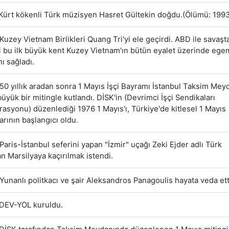
Kürt kökenli Türk müzisyen Hasret Gültekin doğdu.(Ölümü: 1993
Kuzey Vietnam Birlikleri Quang Tri'yi ele geçirdi. ABD ile savaşt
i bu ilk büyük kent Kuzey Vietnam'ın bütün eyalet üzerinde ege
ı sağladı.
50 yıllık aradan sonra 1 Mayıs İşçi Bayramı İstanbul Taksim Mey
büyük bir mitingle kutlandı. DİSK'in (Devrimci İşçi Sendikaları
asyonu) düzenlediği 1976 1 Mayıs'ı, Türkiye'de kitlesel 1 Mayıs
arının başlangıcı oldu.
Paris-İstanbul seferini yapan "İzmir" uçağı Zeki Ejder adlı Türk
an Marsilyaya kaçırılmak istendi.
Yunanlı politkacı ve şair Aleksandros Panagoulis hayata veda ett
DEV-YOL kuruldu.