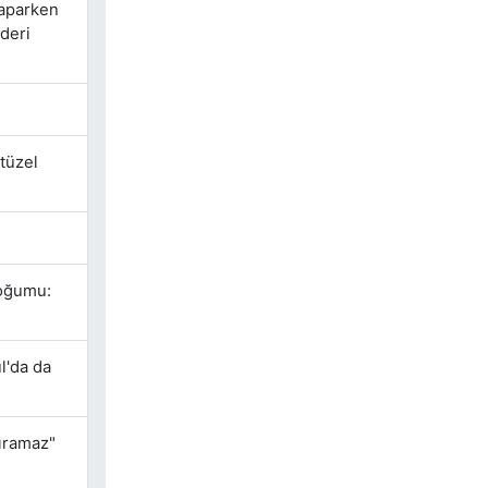
yaparken
deri
tüzel
Doğumu:
l'da da
dıramaz"