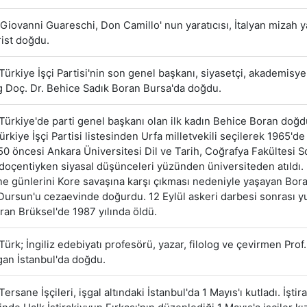
Giovanni Guareschi, Don Camillo' nun yaratıcısı, İtalyan mizah y
rist doğdu.
Türkiye İşçi Partisi'nin son genel başkanı, siyasetçi, akademisy
 Doç. Dr. Behice Sadık Boran Bursa'da doğdu.
Türkiye'de parti genel başkanı olan ilk kadın Behice Boran doğd
ürkiye İşçi Partisi listesinden Urfa milletvekili seçilerek 1965'd
950 öncesi Ankara Üniversitesi Dil ve Tarih, Coğrafya Fakültesi S
oçentiyken siyasal düşünceleri yüzünden üniversiteden atıldı. 
e günlerini Kore savaşına karşı çıkması nedeniyle yaşayan Bora
ursun'u cezaevinde doğurdu. 12 Eylül askeri darbesi sonrası yu
ran Brüksel'de 1987 yılında öldü.
Türk; İngiliz edebiyatı profesörü, yazar, filolog ve çevirmen Prof.
an İstanbul'da doğdu.
Tersane İşçileri, işgal altındaki İstanbul'da 1 Mayıs'ı kutladı. İştir