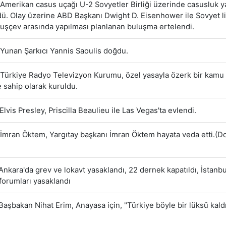
Amerikan casus uçağı U-2 Sovyetler Birliği üzerinde casusluk 
ü. Olay üzerine ABD Başkanı Dwight D. Eisenhower ile Sovyet li
ruşçev arasında yapılması planlanan buluşma ertelendi.
Yunan Şarkıcı Yannis Saoulis doğdu.
Türkiye Radyo Televizyon Kurumu, özel yasayla özerk bir kamu 
ne sahip olarak kuruldu.
Elvis Presley, Priscilla Beaulieu ile Las Vegas'ta evlendi.
İmran Öktem, Yargıtay başkanı İmran Öktem hayata veda etti.(
nkara'da grev ve lokavt yasaklandı, 22 dernek kapatıldı, İstanbu
forumları yasaklandı
Başbakan Nihat Erim, Anayasa için, "Türkiye böyle bir lüksü kal