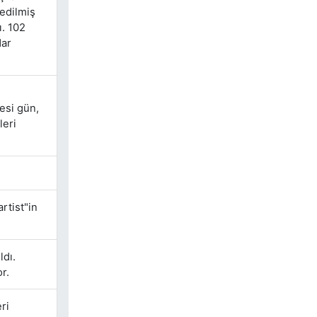
edilmiş
ı. 102
dar
tesi gün,
leri
rtist"in
ldı.
r.
ri