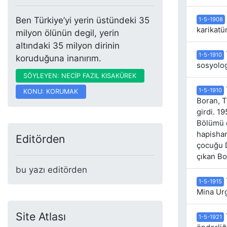
Ben Türkiye’yi yerin üstündeki 35
1-5-1908
karikatü
milyon ölünün degil, yerin
altındaki 35 milyon dirinin
1-5-1910
koruduğuna inanırım.
sosyolog
SÖYLEYEN: NECİP FAZIL KISAKÜREK
1-5-1910
KONU: KORUMAK
Boran, T
girdi. 1
Bölümü d
hapishan
Editörden
çocuğu D
çıkan Bo
bu yazı editörden
1-5-1915
Mina Urg
Site Atlası
1-5-1921