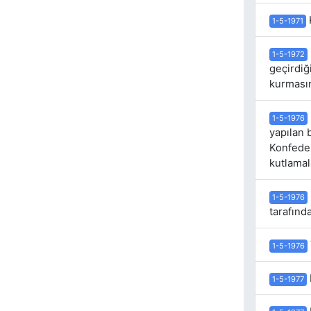
1-5-1971
1-5-1972
geçirdiğ
kurmasın
1-5-1976
yapılan 
Konfeder
kutlamal
1-5-1976
tarafınd
1-5-1976
1-5-1977