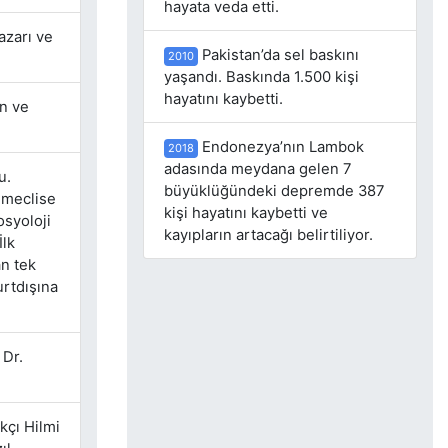
hayata veda etti.
azarı ve
Pakistan’da sel baskını
2010
yaşandı. Baskında 1.500 kişi
hayatını kaybetti.
en ve
Endonezya’nın Lambok
2018
adasında meydana gelen 7
u.
büyüklüğündeki depremde 387
e meclise
kişi hayatını kaybetti ve
osyoloji
kayıpların artacağı belirtiliyor.
İlk
n tek
rtdışına
 Dr.
akçı Hilmi