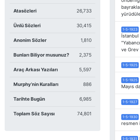
önderliği
bayrakla
Atasözleri
26,733
yürüdüle
Ünlü Sözleri
30,415
1-5-1923
İstanbul 
Anonim Sözler
1,810
"Yabancı 
ve Grev H
Bunları Biliyor musunuz?
2,375
1-5-1925
Araç Arkası Yazıları
5,597
1-5-1925
Murphy’nin Kuralları
886
Mayıs da
Tarihte Bugün
6,985
1-5-1927
Toplam Söz Sayısı
74,801
1-5-1930
resmen i
1-5-1931