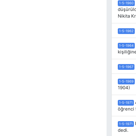
1-5-1960
düşürüld
Nikita K
1-5-1962
1-5-1964
kişiliği
1-5-1967
1-5-1969
1904)
A
1-5-1971
öğrenci 
1-5-1971
dedi.