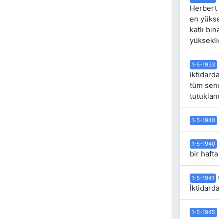
Herbert 
en yükse
katlı bi
yüksekli
1-5-1933
iktidard
tüm send
tutuklan
1-5-1940
1-5-1940
bir hafta
1-5-1941
İktidard
1-5-1945