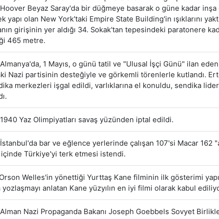
Hoover Beyaz Saray'da bir düğmeye basarak o güne kadar inşa 
k yapı olan New York'taki Empire State Building'in ışıklarını yakt
nanın girişinin yer aldığı 34. Sokak'tan tepesindeki paratonere ka
ği 465 metre.
Almanya'da, 1 Mayıs, o günü tatil ve "Ulusal İşçi Günü" ilan eden
aki Nazi partisinin desteğiyle ve görkemli törenlerle kutlandı. Er
ika merkezleri işgal edildi, varlıklarına el konuldu, sendika lider
dı.
1940 Yaz Olimpiyatları savaş yüzünden iptal edildi.
İstanbul'da bar ve eğlence yerlerinde çalışan 107'si Macar 162 "a
 içinde Türkiye'yi terk etmesi istendi.
Orson Welles'in yönettiği Yurttaş Kane filminin ilk gösterimi yapı
a yozlaşmayı anlatan Kane yüzyılın en iyi filmi olarak kabul ediliyo
Alman Nazi Propaganda Bakanı Joseph Goebbels Sovyet Birlikle