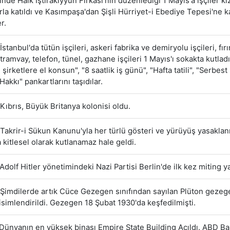
nde Halk İştirakiyyun Fırkası'nın düzenlediği 1 Mayıs'a işçiler kız
rla katıldı ve Kasımpaşa'dan Şişli Hürriyet-i Ebediye Tepesi'ne 
r.
İstanbul'da tütün işçileri, askeri fabrika ve demiryolu işçileri, fırı
tramvay, telefon, tünel, gazhane işçileri 1 Mayıs'ı sokakta kutladı
şirketlere el konsun", "8 saatlik iş günü", "Hafta tatili", "Serbes
akkı" pankartlarını taşıdılar.
Kıbrıs, Büyük Britanya kolonisi oldu.
Takrir-i Sükun Kanunu'yla her türlü gösteri ve yürüyüş yasaklanı
 kitlesel olarak kutlanamaz hale geldi.
Adolf Hitler yönetimindeki Nazi Partisi Berlin'de ilk kez miting ya
Şimdilerde artık Cüce Gezegen sınıfından sayılan Plüton gezeg
simlendirildi. Gezegen 18 Şubat 1930'da keşfedilmişti.
Dünyanın en yüksek binası Empire State Building Açıldı. ABD Ba