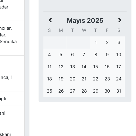
ıl
kadar
Mayıs 2025
ncılar,
S
M
T
W
T
F
S
lar.
t Sendika
1
2
3
4
5
6
7
8
9
10
11
12
13
14
15
16
17
nca, 1
18
19
20
21
22
23
24
25
26
27
28
29
30
31
ptı.
eni
şkanı