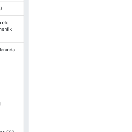
)
a ele
menlik
danında
i.