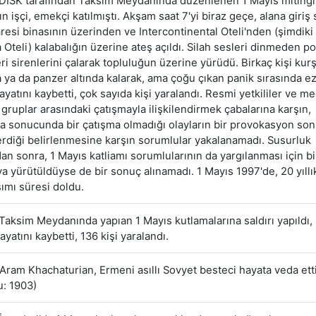
DİSK tarafından Taksim Meydanında düzenlenen 1 Mayıs miting
ın işçi, emekçi katılmıştı. Akşam saat 7'yi biraz geçe, alana giriş
aresi binasının üzerinden ve Intercontinental Oteli'nden (şimdik
Oteli) kalabalığın üzerine ateş açıldı. Silah sesleri dinmeden po
ri sirenlerini çalarak topluluğun üzerine yürüdü. Birkaç kişi kur
a ya da panzer altında kalarak, ama çoğu çıkan panik sırasında ez
hayatını kaybetti, çok sayıda kişi yaralandı. Resmi yetkililer ve m
l gruplar arasındaki çatışmayla ilişkilendirmek çabalarına karşın,
a sonucunda bir çatışma olmadığı olayların bir provokasyon so
erdiği belirlenmesine karşın sorumlular yakalanamadı. Susurluk
an sonra, 1 Mayıs katliamı sorumlularının da yargılanması için bi
 yürütüldüyse de bir sonuç alınamadı. 1 Mayıs 1997'de, 20 yıllı
mı süresi doldu.
Taksim Meydanında yapıan 1 Mayıs kutlamalarına saldırı yapıldı, 
ayatını kaybetti, 136 kişi yaralandı.
Aram Khachaturian, Ermeni asıllı Sovyet besteci hayata veda etti
: 1903)