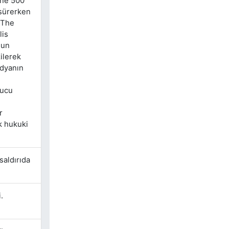
ine 500
 sürerken
i The
lis
şun
ilerek
edyanın
nucu
r
k hukuki
saldırıda
.