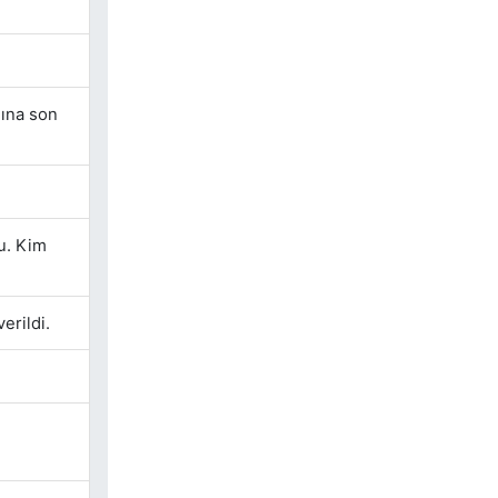
ına son
u. Kim
erildi.