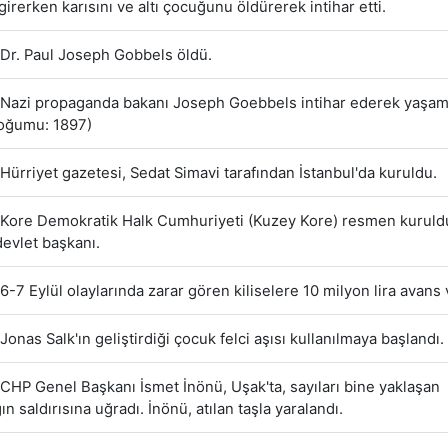
girerken karısını ve altı çocuğunu öldürerek intihar etti.
Dr. Paul Joseph Gobbels öldü.
Nazi propaganda bakanı Joseph Goebbels intihar ederek yaşam
Doğumu: 1897)
Hürriyet gazetesi, Sedat Simavi tarafından İstanbul'da kuruldu.
Kore Demokratik Halk Cumhuriyeti (Kuzey Kore) resmen kuruld
devlet başkanı.
6-7 Eylül olaylarında zarar gören kiliselere 10 milyon lira avans v
Jonas Salk'ın geliştirdiği çocuk felci aşısı kullanılmaya başlandı.
CHP Genel Başkanı İsmet İnönü, Uşak'ta, sayıları bine yaklaşan
ın saldırısına uğradı. İnönü, atılan taşla yaralandı.