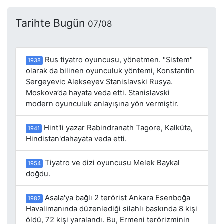
Tarihte Bugün
07/08
Rus tiyatro oyuncusu, yönetmen. "Sistem"
1938
olarak da bilinen oyunculuk yöntemi, Konstantin
Sergeyevic Alekseyev Stanislavski Rusya.
Moskova’da hayata veda etti. Stanislavski
modern oyunculuk anlayışına yön vermiştir.
Hint'li yazar Rabindranath Tagore, Kalküta,
1941
Hindistan'dahayata veda etti.
Tiyatro ve dizi oyuncusu Melek Baykal
1954
doğdu.
Asala'ya bağlı 2 terörist Ankara Esenboğa
1982
Havalimanında düzenlediği silahlı baskında 8 kişi
öldü, 72 kişi yaralandı. Bu, Ermeni terörizminin