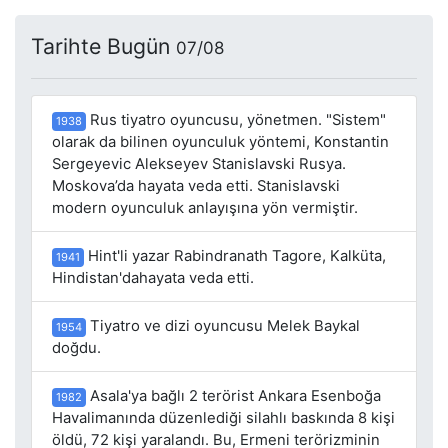
Tarihte Bugün
07/08
Rus tiyatro oyuncusu, yönetmen. "Sistem"
1938
olarak da bilinen oyunculuk yöntemi, Konstantin
Sergeyevic Alekseyev Stanislavski Rusya.
Moskova’da hayata veda etti. Stanislavski
modern oyunculuk anlayışına yön vermiştir.
Hint'li yazar Rabindranath Tagore, Kalküta,
1941
Hindistan'dahayata veda etti.
Tiyatro ve dizi oyuncusu Melek Baykal
1954
doğdu.
Asala'ya bağlı 2 terörist Ankara Esenboğa
1982
Havalimanında düzenlediği silahlı baskında 8 kişi
öldü, 72 kişi yaralandı. Bu, Ermeni terörizminin