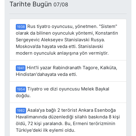
Tarihte Bugün
07/08
Rus tiyatro oyuncusu, yönetmen. "Sistem"
1938
olarak da bilinen oyunculuk yöntemi, Konstantin
Sergeyevic Alekseyev Stanislavski Rusya.
Moskova’da hayata veda etti. Stanislavski
modern oyunculuk anlayışına yön vermiştir.
Hint'li yazar Rabindranath Tagore, Kalküta,
1941
Hindistan'dahayata veda etti.
Tiyatro ve dizi oyuncusu Melek Baykal
1954
doğdu.
Asala'ya bağlı 2 terörist Ankara Esenboğa
1982
Havalimanında düzenlediği silahlı baskında 8 kişi
öldü, 72 kişi yaralandı. Bu, Ermeni terörizminin
Türkiye'deki ilk eylemi oldu.