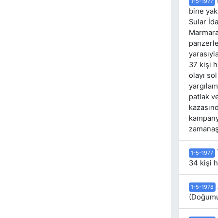
1-5-1977
bine yak
Sular İd
Marmara 
panzerle
yarasıyl
37 kişi 
olayı so
yargılam
patlak v
kazasınd
kampanya
zamanaşı
1-5-1977
34 kişi h
1-5-1978
(Doğumu