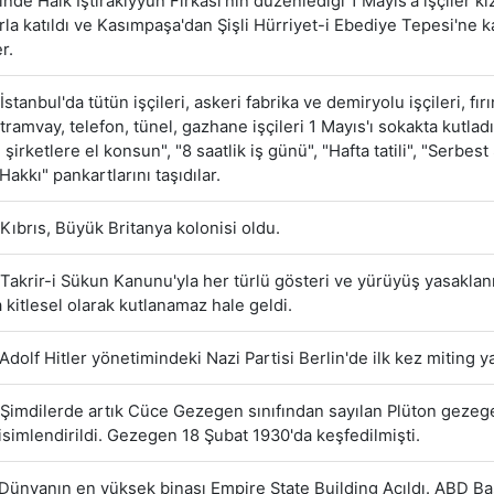
nde Halk İştirakiyyun Fırkası'nın düzenlediği 1 Mayıs'a işçiler kız
rla katıldı ve Kasımpaşa'dan Şişli Hürriyet-i Ebediye Tepesi'ne 
r.
İstanbul'da tütün işçileri, askeri fabrika ve demiryolu işçileri, fırı
tramvay, telefon, tünel, gazhane işçileri 1 Mayıs'ı sokakta kutladı
şirketlere el konsun", "8 saatlik iş günü", "Hafta tatili", "Serbes
akkı" pankartlarını taşıdılar.
Kıbrıs, Büyük Britanya kolonisi oldu.
Takrir-i Sükun Kanunu'yla her türlü gösteri ve yürüyüş yasaklanı
 kitlesel olarak kutlanamaz hale geldi.
Adolf Hitler yönetimindeki Nazi Partisi Berlin'de ilk kez miting ya
Şimdilerde artık Cüce Gezegen sınıfından sayılan Plüton gezeg
simlendirildi. Gezegen 18 Şubat 1930'da keşfedilmişti.
Dünyanın en yüksek binası Empire State Building Açıldı. ABD Ba