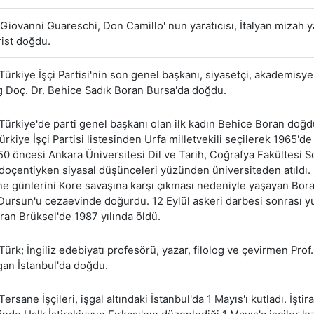
Giovanni Guareschi, Don Camillo' nun yaratıcısı, İtalyan mizah y
rist doğdu.
Türkiye İşçi Partisi'nin son genel başkanı, siyasetçi, akademisy
 Doç. Dr. Behice Sadık Boran Bursa'da doğdu.
Türkiye'de parti genel başkanı olan ilk kadın Behice Boran doğd
ürkiye İşçi Partisi listesinden Urfa milletvekili seçilerek 1965'd
950 öncesi Ankara Üniversitesi Dil ve Tarih, Coğrafya Fakültesi S
oçentiyken siyasal düşünceleri yüzünden üniversiteden atıldı. 
e günlerini Kore savaşına karşı çıkması nedeniyle yaşayan Bora
ursun'u cezaevinde doğurdu. 12 Eylül askeri darbesi sonrası yu
ran Brüksel'de 1987 yılında öldü.
Türk; İngiliz edebiyatı profesörü, yazar, filolog ve çevirmen Prof.
an İstanbul'da doğdu.
Tersane İşçileri, işgal altındaki İstanbul'da 1 Mayıs'ı kutladı. İştir