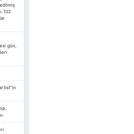
edilmiş
ı. 102
dar
tesi gün,
leri
rtist"in
ldı.
r.
ri