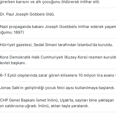
girerken karısını ve altı çocuğunu öldürerek intihar etti.
Dr. Paul Joseph Gobbels öldü.
Nazi propaganda bakanı Joseph Goebbels intihar ederek yaşam
Doğumu: 1897)
Hürriyet gazetesi, Sedat Simavi tarafından İstanbul'da kuruldu.
Kore Demokratik Halk Cumhuriyeti (Kuzey Kore) resmen kuruld
devlet başkanı.
6-7 Eylül olaylarında zarar gören kiliselere 10 milyon lira avans v
Jonas Salk'ın geliştirdiği çocuk felci aşısı kullanılmaya başlandı.
CHP Genel Başkanı İsmet İnönü, Uşak'ta, sayıları bine yaklaşan
ın saldırısına uğradı. İnönü, atılan taşla yaralandı.