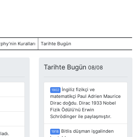
phy’nin Kuralları
Tarihte Bugün
Tarihte Bugün
08/08
İngiliz fizikçi ve
1902
matematikçi Paul Adrien Maurice
Dirac doğdu. Dirac 1933 Nobel
Fizik Ödülü'nü Erwin
Schrödinger ile paylaşmıştır.
Bitlis düşman işgalinden
1918
ladı.