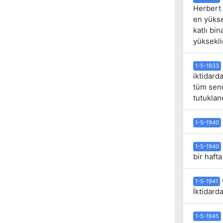
Herbert 
en yükse
katlı bi
yüksekli
1-5-1933
iktidard
tüm send
tutuklan
1-5-1940
1-5-1940
bir hafta
1-5-1941
İktidard
1-5-1945