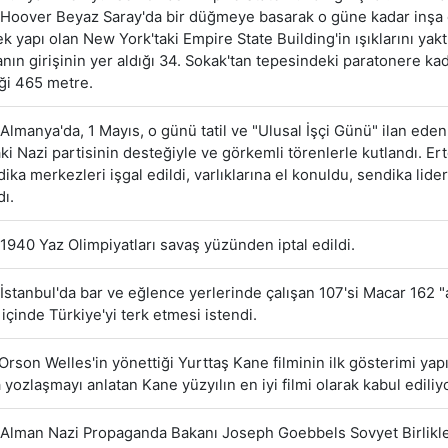
Hoover Beyaz Saray'da bir düğmeye basarak o güne kadar inşa 
k yapı olan New York'taki Empire State Building'in ışıklarını yakt
nanın girişinin yer aldığı 34. Sokak'tan tepesindeki paratonere ka
ği 465 metre.
Almanya'da, 1 Mayıs, o günü tatil ve "Ulusal İşçi Günü" ilan eden
aki Nazi partisinin desteğiyle ve görkemli törenlerle kutlandı. Er
ika merkezleri işgal edildi, varlıklarına el konuldu, sendika lider
dı.
1940 Yaz Olimpiyatları savaş yüzünden iptal edildi.
İstanbul'da bar ve eğlence yerlerinde çalışan 107'si Macar 162 "a
 içinde Türkiye'yi terk etmesi istendi.
Orson Welles'in yönettiği Yurttaş Kane filminin ilk gösterimi yapı
a yozlaşmayı anlatan Kane yüzyılın en iyi filmi olarak kabul ediliyo
Alman Nazi Propaganda Bakanı Joseph Goebbels Sovyet Birlikle