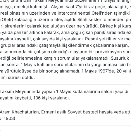
DİSK tarafından Taksim Meydanında düzenlenen 1 Mayıs miting
ın işçi, emekçi katılmıştı. Akşam saat 7'yi biraz geçe, alana giriş
aresi binasının üzerinden ve Intercontinental Oteli'nden (şimdik
Oteli) kalabalığın üzerine ateş açıldı. Silah sesleri dinmeden po
ri sirenlerini çalarak topluluğun üzerine yürüdü. Birkaç kişi kur
a ya da panzer altında kalarak, ama çoğu çıkan panik sırasında ez
hayatını kaybetti, çok sayıda kişi yaralandı. Resmi yetkililer ve m
l gruplar arasındaki çatışmayla ilişkilendirmek çabalarına karşın,
a sonucunda bir çatışma olmadığı olayların bir provokasyon so
erdiği belirlenmesine karşın sorumlular yakalanamadı. Susurluk
an sonra, 1 Mayıs katliamı sorumlularının da yargılanması için bi
 yürütüldüyse de bir sonuç alınamadı. 1 Mayıs 1997'de, 20 yıllı
mı süresi doldu.
Taksim Meydanında yapıan 1 Mayıs kutlamalarına saldırı yapıldı, 
ayatını kaybetti, 136 kişi yaralandı.
Aram Khachaturian, Ermeni asıllı Sovyet besteci hayata veda etti
: 1903)