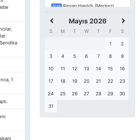
ıl
Revan Hanlığı (Merkezi
1648
kadar
günümüzdeki Erivan şehrini
başkent olarak seçen ve 1747 ile
Mayıs 2026
1828 yıllarında faaliyet gösteren
ncılar,
S
M
T
W
T
F
S
hanlıktır.) fethedildi.
lar.
t Sendika
1
2
Meksika Devrimi’nin lideri
1879
Emiliano Zapata (Emiliano Zapata
3
4
5
6
7
8
9
Salazar) Meksika, Morales,
10
11
12
13
14
15
16
Anenecuilco’da doğdu.
nca, 1
17
18
19
20
21
22
23
24
25
26
27
28
29
30
ptı.
31
eni
şkanı