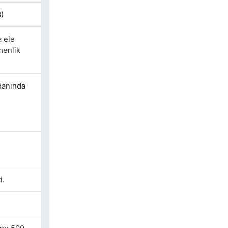
)
a ele
menlik
danında
i.