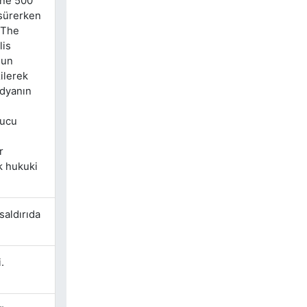
ine 500
 sürerken
i The
lis
şun
ilerek
edyanın
nucu
r
k hukuki
saldırıda
.