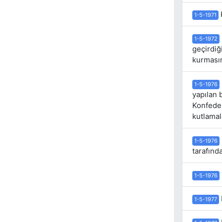
1-5-1971
1-5-1972
geçirdiğ
kurmasın
1-5-1976
yapılan 
Konfeder
kutlamal
1-5-1976
tarafınd
1-5-1976
1-5-1977