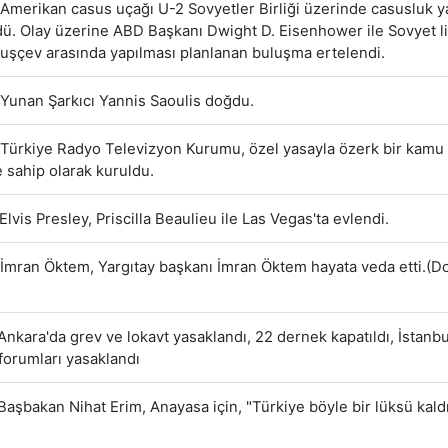
Amerikan casus uçağı U-2 Sovyetler Birliği üzerinde casusluk 
ü. Olay üzerine ABD Başkanı Dwight D. Eisenhower ile Sovyet li
ruşçev arasında yapılması planlanan buluşma ertelendi.
Yunan Şarkıcı Yannis Saoulis doğdu.
Türkiye Radyo Televizyon Kurumu, özel yasayla özerk bir kamu 
ne sahip olarak kuruldu.
Elvis Presley, Priscilla Beaulieu ile Las Vegas'ta evlendi.
İmran Öktem, Yargıtay başkanı İmran Öktem hayata veda etti.(
nkara'da grev ve lokavt yasaklandı, 22 dernek kapatıldı, İstanbu
forumları yasaklandı
Başbakan Nihat Erim, Anayasa için, "Türkiye böyle bir lüksü kal