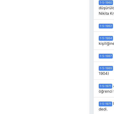
1-5-1960
düşürüld
Nikita K
1-5-1962
1-5-1964
kişiliği
1-5-1967
1-5-1969
1904)
A
1-5-1971
öğrenci 
1-5-1971
dedi.