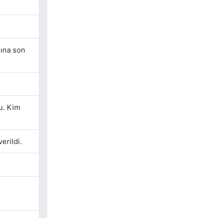
ına son
u. Kim
erildi.