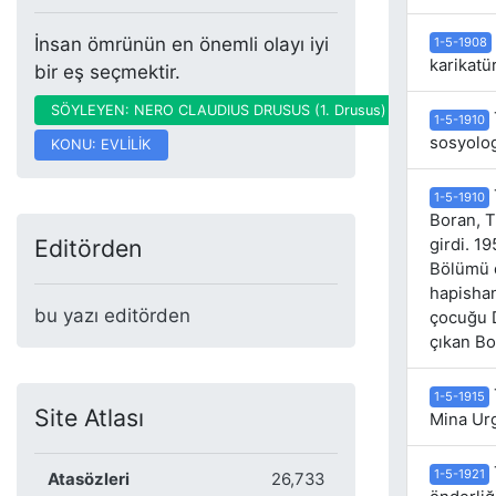
İnsan ömrünün en önemli olayı iyi
1-5-1908
karikatü
bir eş seçmektir.
SÖYLEYEN: NERO CLAUDIUS DRUSUS (1. Drusus)
1-5-1910
sosyolog
KONU: EVLİLİK
1-5-1910
Boran, T
Editörden
girdi. 1
Bölümü d
hapishan
bu yazı editörden
çocuğu D
çıkan Bo
1-5-1915
Site Atlası
Mina Urg
1-5-1921
Atasözleri
26,733