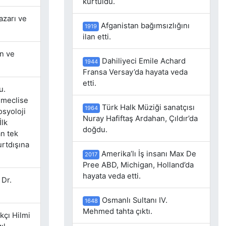
kurtuldu.
azarı ve
Afganistan bağımsızlığını
1919
ilan etti.
en ve
Dahiliyeci Emile Achard
1944
Fransa Versay’da hayata veda
etti.
u.
e meclise
Türk Halk Müziği sanatçısı
1964
osyoloji
Nuray Hafiftaş Ardahan, Çıldır’da
İlk
doğdu.
n tek
rtdışına
Amerika’lı İş insanı Max De
2017
Pree ABD, Michigan, Holland’da
hayata veda etti.
 Dr.
Osmanlı Sultanı IV.
1648
Mehmed tahta çıktı.
akçı Hilmi