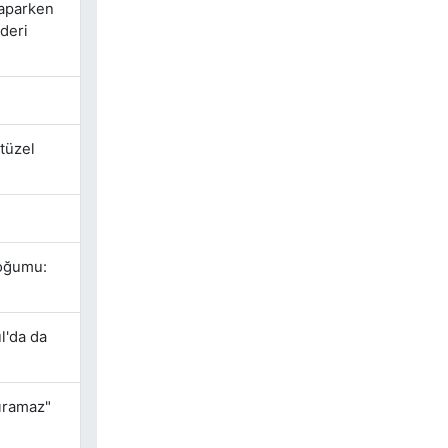
yaparken
deri
tüzel
Doğumu:
l'da da
dıramaz"