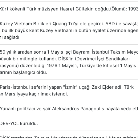
Kürt kökenli Türk müzisyen Hasret Gültekin doğdu.(Ölümü: 1993
Kuzey Vietnam Birlikleri Quang Tri'yi ele geçirdi. ABD ile savaşt
i bu ilk büyük kent Kuzey Vietnam'ın bütün eyalet üzerinde ege
ı sağladı.
50 yıllık aradan sonra 1 Mayıs İşçi Bayramı İstanbul Taksim Mey
büyük bir mitingle kutlandı. DİSK'in (Devrimci İşçi Sendikaları
asyonu) düzenlediği 1976 1 Mayıs'ı, Türkiye'de kitlesel 1 Mayıs
arının başlangıcı oldu.
Paris-İstanbul seferini yapan "İzmir" uçağı Zeki Ejder adlı Türk
an Marsilyaya kaçırılmak istendi.
Yunanlı politkacı ve şair Aleksandros Panagoulis hayata veda ett
DEV-YOL kuruldu.