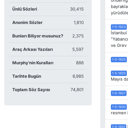
önderliği
bayrakla
Ünlü Sözleri
30,415
yürüdüle
Anonim Sözler
1,810
1-5-1923
İstanbul 
Bunları Biliyor musunuz?
2,375
"Yabancı 
ve Grev H
Araç Arkası Yazıları
5,597
1-5-1925
Murphy’nin Kuralları
886
1-5-1925
Tarihte Bugün
6,985
Mayıs da
Toplam Söz Sayısı
74,801
1-5-1927
1-5-1930
resmen i
1-5-1931